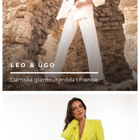
LEO & UGO
Dámská glamour móda | Francie