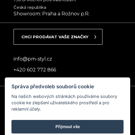
Česká republika
Showroom: Praha a Rožnov p.R.
CHCI PRODÁVAT VAŠE ZNAČKY
info@pm-styl.cz
+420 602 772 866
Správa předvoleb souborů cookie
Vašim butikům
Na našich webových stránkách používáme soubory
cookie ke zlepšení uživatelského prostředí a pro
dodáme to,
reklamní účely.
co sami rádi nosíme.
Přijmout vše